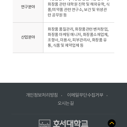
화장품 관련 대학원 진학 및 해외유학, 식
연구분야
품/의약품 관련 연구소, 보건 및 위생관
련 공무원 등
화장품 품질관리, 화장품관련 벤처창업,
화장품 마케팅 매니저, 화장품소재업체,
산업분야
조향사, 미용사, 피부관리사, 화장품 유
통, 식품 및 제약업체 등
호
서
개인정보처리방침
이메일무단수집거부
대
오시는길
학
교
화
장
본
문