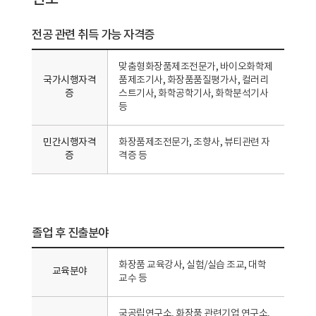
전공 관련 취득 가능 자격증
맞춤형화장품제조전문가, 바이오화학제
국가시행자격
품제조기사, 화장품품질평가사, 컬러리
증
스트기사, 화학공학기사, 화학분석기사
등
민간시행자격
화장품제조전문가, 조향사, 뷰티관련 자
증
격증 등
졸업 후 진출분야
화장품 교육강사, 실험/실습 조교, 대학
교육분야
교수 등
국공립연구소, 화장품 관련기업 연구소,